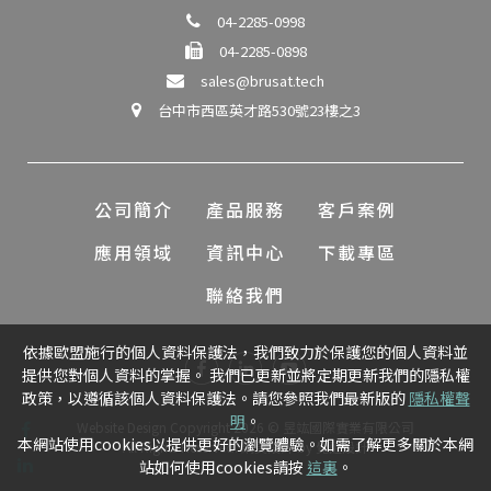
04-2285-0998
04-2285-0898
sales@brusat.tech
台中市西區英才路530號23樓之3
公司簡介
產品服務
客戶案例
應用領域
資訊中心
下載專區
聯絡我們
依據歐盟施行的個人資料保護法，我們致力於保護您的個人資料並
提供您對個人資料的掌握。 我們已更新並將定期更新我們的隱私權
政策，以遵循該個人資料保護法。請您參照我們最新版的
隱私權聲
明
。
Website Design
Copyright 2026 © 昱竑國際實業有限公司
本網站使用cookies以提供更好的瀏覽體驗。如需了解更多關於本網
All Rights Reserved.
網頁設計
by
覺醒設計
站如何使用cookies請按
這裏
。