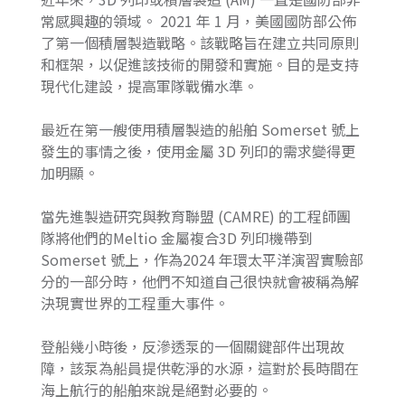
常感興趣的領域。 2021 年 1 月，美國國防部公佈
了第一個積層製造戰略。該戰略旨在建立共同原則
和框架，以促進該技術的開發和實施。目的是支持
現代化建設，提高軍隊戰備水準。
最近在第一艘使用積層製造的船舶 Somerset 號上
發生的事情之後，使用金屬 3D 列印的需求變得更
加明顯。
當先進製造研究與教育聯盟 (CAMRE) 的工程師團
隊將他們的Meltio 金屬複合3D 列印機帶到
Somerset 號上，作為2024 年環太平洋演習實驗部
分的一部分時，他們不知道自己很快就會被稱為解
決現實世界的工程重大事件。
登船幾小時後，反滲透泵的一個關鍵部件出現故
障，該泵為船員提供乾淨的水源，這對於長時間在
海上航行的船舶來說是絕對必要的。