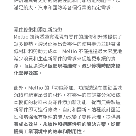
許創建具有更好的機械性能和附加功能的組件，以
滿足航太、汽車和國防等各個行業的特定需求。
零件修復和添加新特徵
Meltio 技術透過實現現有零件的維修和升級提供了
眾多優勢。透過延長昂貴零件的使用壽命並顯著降
低材料和勞動力成本，Meltio 不僅透過最大限度地
減少浪費和生產新零件的需求來促進更永續的實
踐，而且還透過
促進現場維修、減少停機時間來優
化營運效率
。
此外，Meltio 的「功能添加」功能透過在關鍵區域
沉積可能更昂貴的材料，在零件的其餘部分沉積成
本較低的材料來為零件添加新功能，從而無需製造
新零件即可進行修改、自訂和翻新。這種設計靈活
性和增強現有組件的能力改變了零件管理，提供
具
有成本效益、永續性和適應性強的解決方案，從而
提高工業環境中的效率和耐用性
。