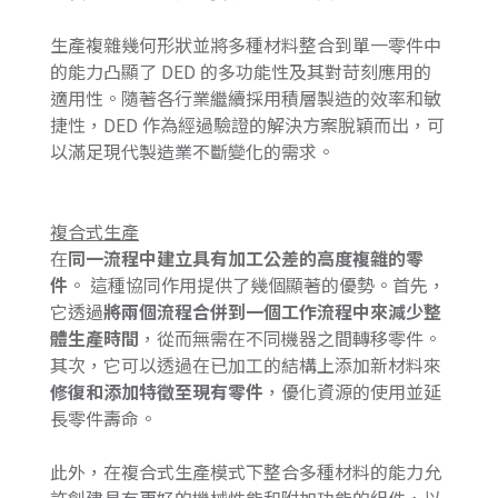
生產複雜幾何形狀並將多種材料整合到單一零件中
的能力凸顯了 DED 的多功能性及其對苛刻應用的
適用性。隨著各行業繼續採用積層製造的效率和敏
捷性，DED 作為經過驗證的解決方案脫穎而出，可
以滿足現代製造業不斷變化的需求。
複合式生產
在
同一流程中建立具有加工公差的高度複雜的零
件
。 這種協同作用提供了幾個顯著的優勢。首先，
它透過
將兩個流程合併到一個工作流程中來減少整
體生產時間
，從而無需在不同機器之間轉移零件。
其次，它可以透過在已加工的結構上添加新材料來
修復和添加特徵至現有零件
，優化資源的使用並延
長零件壽命。
此外，在複合式生產模式下整合多種材料的能力允