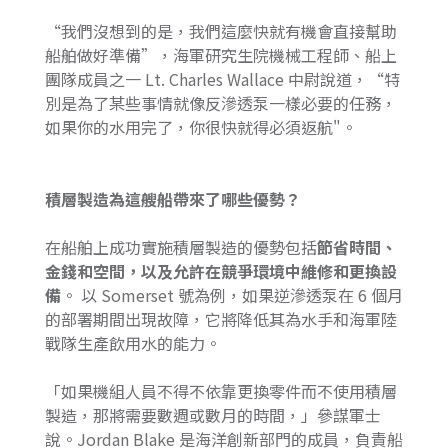
“我們沒想到的是，我們這麼快就有機會直接幫助
船舶做好準備”，海軍研究生院機械工程師、船上
團隊成員之一 Lt. Charles Wallace 中尉說道，“特
別是為了某些事情就像反滲透泵一樣必要的任務，
如果你的水用完了，你很快就得必須返航"。
積層製造為這艘船帶來了哪些優勢？
在船舶上成功實施積層製造的優勢包括
節省時間、
金錢和空間，以及允許在競爭環境中維修和更換設
備
。 以 Somerset 號為例，如果逆滲透泵在 6 個月
的部署期間出現故障，它將降低其為水手和海軍陸
戰隊生產飲用水的能力。
「如果機組人員不得不依靠更換零件而不使用積層
製造，那將需要數週或數月的時間，」參謀軍士
說。Jordan Blake 是海洋創新部門的成員，負責船