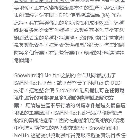
直接能量沉積 (DED) 技術
在積層製造裡佔有一席重
要地位，正在改變複雜金屬零件的生產。與使用粉
末的傳統方法不同，DED 使用標準焊絲 (縣) 作為
原料，具有無與倫比的多功能性和成本效益。這種
線材有多種合金可供選擇，為製造商提供了從不銹
鋼到鈦合金的
多種材料選擇
，允許根據特定需求創
建客製化零件。這種靈活性適用於航太、汽車和國
防等多個行業，在這些行業中，精確的材料選擇非
常關鍵。
Snowbird 和 Meltio 之間的合作共同發展出了
SAMM Tech 平台，該平台整合了 Meltio 的 DED
技術。這種整合使 Snowbird 能夠
提供可在任何環
境中運行的可部署且多功能的積層製造解決方
案
。 無論是生產軍事行動的關鍵零件還是支援偏遠
地區的工業應用，SAMM Tech 都代表著積層製造
領域的顛覆性創新。面對在動態和充滿挑戰的環境
中保持可操作性的壓力越來越大，Snowbird 和
Meltio 透過提供幫助操作員克服障礙並實現目標任