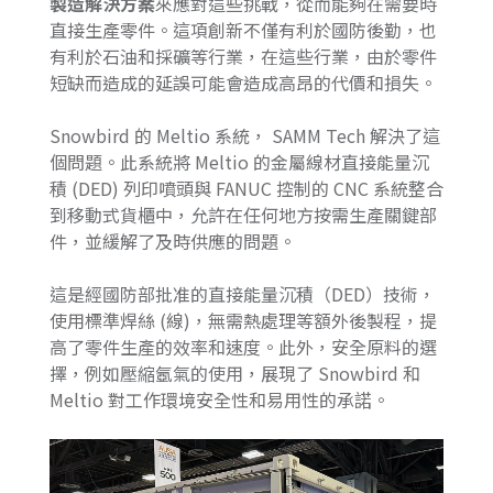
製造解決方案
來應對這些挑戰，從而能夠在需要時
直接生產零件。這項創新不僅有利於國防後勤，也
有利於石油和採礦等行業，在這些行業，由於零件
短缺而造成的延誤可能會造成高昂的代價和損失。
Snowbird 的 Meltio 系統， SAMM Tech 解決了這
個問題。此系統將 Meltio 的金屬線材直接能量沉
積 (DED) 列印噴頭與 FANUC 控制的 CNC 系統整合
到移動式貨櫃中，允許在任何地方按需生產關鍵部
件，並緩解了及時供應的問題。
這是經國防部批准的直接能量沉積（DED）技術，
使用標準焊絲 (線)，無需熱處理等額外後製程，提
高了零件生產的效率和速度。此外，安全原料的選
擇，例如壓縮氬氣的使用，展現了 Snowbird 和
Meltio 對工作環境安全性和易用性的承諾。